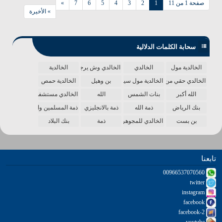
صفحة 1 من 11
1
2
3
4
5
6
7
»
» الأخيرة
سحابة الكلمات الدلالية
الخالدية مول
الخالدي
الخالدي وش يرجع
الخالدية
الخالدي حقي من الدنيا
الخالدية مول سينما
بن وهيل
الخالدية حمص
الله أكبر
بنات الشمس
الله
الخالدي مستشفى
بنك الرياض
ذمة الله
ذمة بالانجليزي
ذمة المسلمين واحدة
بن بست
الخالدي للمجوهرات
ذمة
بنك البلاد
تابعنا
00966537070560
twitter
instagram
facebook
facebook-2
youtube