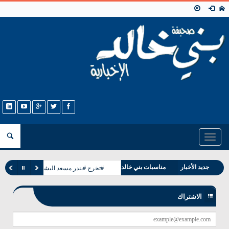
Toggle
navigation
وفيات بني خالد
جديد الأخبار
مناسبات بني خالد
#تخرج #بندر مسعد البشيت #الخالدي
الاشتراك