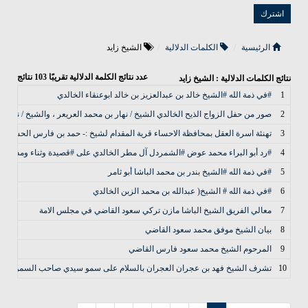
الرئيسية
الكلمات الدلالية
الشيخ زايد
عدد نتائج الكلمة الدلالية تقريبًا
103
نتائج
نتائج الكلمات الدلالية : الشيخ زايد
1
#في ذمة الله #الشيخ خالد بن عبدالعزيز بن خالد ابوعنقاء الخالدي
2
صور من حفل الزواج الذيح الخالدي الشيخ / نهار بن محمد العريعر ، والشيخ / نواف ب
3
تهنئة اسرة العقل بمحافظة الاحساء قرية المقدام لشيخ :- حمد بن فارس الحسن ال
4
#رد أبو البراء محمد عوض #الشمردل آل مطر الخالدي على #قصيدة وثناء ومدح #الش
5
#في ذمة الله #الشيخ بندر بن محمد الباشا أبو ثامر
6
#في ذمة الله # الشيخ( عبدالله بن محمد الزبن الخالدي
7
معالي الفريق الشيخ الباشا مازن تركي سعود القاضي في مجلس الامة
8
بيان الشيخ موفق محمد سعود القاضي
9
المرحوم الشيخ محمد سعود فارس القاضي
10
تشرف الشيخ فهد بن عجران العجران بالسلام على سمو سيدي صاحب السمو الملكي 