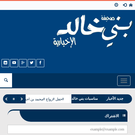
Toggle
navigation
جديد الأخبار
مناسبات بني خالد
#حفل #زواج #محمد بن احمد بن عيسى الحمد
وفيات بني خالد
الاشتراك