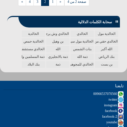
صفحة 2 من 4
«
1
2
3
4
»
سحابة الكلمات الدلالية
الخالدية مول
الخالدي
الخالدي وش يرجع
الخالدية
الخالدي حقي من الدنيا
الخالدية مول سينما
بن وهيل
الخالدية حمص
الله أكبر
بنات الشمس
الله
الخالدي مستشفى
بنك الرياض
ذمة الله
ذمة بالانجليزي
ذمة المسلمين واحدة
بن بست
الخالدي للمجوهرات
ذمة
بنك البلاد
تابعنا
00966537070560
twitter
instagram
facebook
facebook-2
youtube