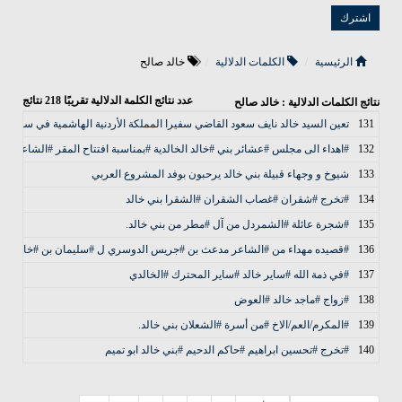
الرئيسية
الكلمات الدلالية
خالد صالح
عدد نتائج الكلمة الدلالية تقريبًا
218
نتائج
نتائج الكلمات الدلالية : خالد صالح
131
تعين السيد خالد نايف سعود القاضي سفيرا المملكة الأردنية الهاشمية في سويسرا
132
#اهداء الى مجلس #عشائر بني #خالد الخالدية #بمناسبة افتتاح المقر #الشاعر #عبد
133
شيوخ و وجهاء قبيلة بني خالد يرحبون بوفد المشروع العربي
134
#تخرج #شقران #غصاب الشقران #الشقرا بني خالد
135
#شجرة عائلة #الشمردل من آل #مطر من بني خالد.
136
#قصيده مهداء من #الشاعر مدعث بن #جريس الدوسري ل #سليمان بن #خالد الف
137
#في ذمة الله #ساير خالد #ساير المحترك #الخالدي
138
#زواج #ماجد خالد #العوض
139
#المكرم/العم/الاخ #من أسرة #الشعلان بني خالد.
140
#تخرج #تحسين ابراهيم #حاكم الدحيم #بني خالد ابو تميم