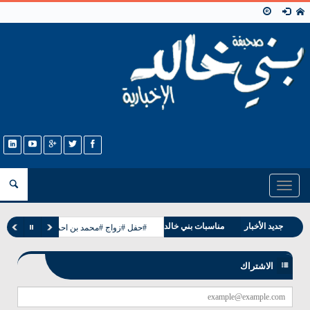
Toggle
navigation
وفيات بني خالد
جديد الأخبار
مناسبات بني خالد
#حفل #زواج #محمد بن احمد بن عيسى الحمد
الاشتراك