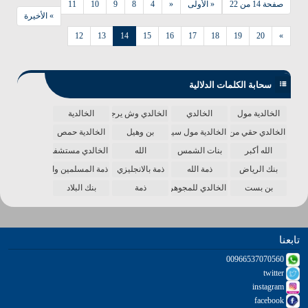
صفحة 14 من 22
« الأولى
«
4
8
9
10
11
» الأخيرة
12
13
14
15
16
17
18
19
20
»
سحابة الكلمات الدلالية
الخالدية مول
الخالدي
الخالدي وش يرجع
الخالدية
الخالدي حقي من الدنيا
الخالدية مول سينما
بن وهيل
الخالدية حمص
الله أكبر
بنات الشمس
الله
الخالدي مستشفى
بنك الرياض
ذمة الله
ذمة بالانجليزي
ذمة المسلمين واحدة
بن بست
الخالدي للمجوهرات
ذمة
بنك البلاد
تابعنا
00966537070560
twitter
instagram
facebook