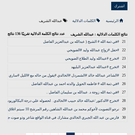
الرئيسية
الكلمات الدلالية
عبدالله الشريف
عدد نتائج الكلمة الدلالية تقريبًا
136
نتائج
نتائج الكلمات الدلالية : عبدالله الشريف
21
#في ذمة الله # الشيخ ( عبدالله بن عبدالعزيز الفاضل
22
#حفل #زواج عبدالله وليد #الضويحي
23
#تخرج #عبدالله وليد الطلاع الضويحي
24
#تخرج #عبدالله عبدالعزيز البليهد
25
#الشاعر عبدالله خالد #الشمردل #الخالدي #يقول من حاله مع #الليل #ساري
26
#في ذمة الله # فاطمه الحويل والدته احمد بن عبدالله الفاضل
27
#في ذمة الله زوجة د. عبدالله بن سليمان الفاضل ..
28
#تخرج #الدكتور /عبدالله خالد حبيب #الخالدي . لحصوله علي درجة البكالوريوس ف
29
نرجو التصويت لأخوكم محمد بن عبدالله الشاهين رقم المرشح 10 سيتم اغلاق التصويت بعد 24 ساعه ملاحظه يجب على المصوت ان يكون مهندس ولديه عضويه في هيئة المهندسين
30
فارس بن عبد الله الجبري الخالدي مشارك في قناة الواقع شاعر وذو صوت جميل