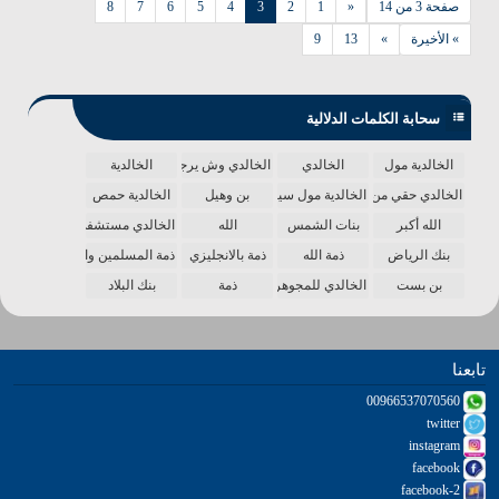
صفحة 3 من 14
«
1
2
3
4
5
6
7
8
» الأخيرة
»
13
9
سحابة الكلمات الدلالية
الخالدية مول
الخالدي
الخالدي وش يرجع
الخالدية
الخالدي حقي من الدنيا
الخالدية مول سينما
بن وهيل
الخالدية حمص
الله أكبر
بنات الشمس
الله
الخالدي مستشفى
بنك الرياض
ذمة الله
ذمة بالانجليزي
ذمة المسلمين واحدة
بن بست
الخالدي للمجوهرات
ذمة
بنك البلاد
تابعنا
00966537070560
twitter
instagram
facebook
facebook-2