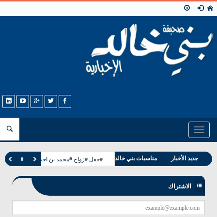
Toggle
navigation
جديد الأخبار
مناسبات بني خالد
#حفل #زواج #محمد بن احمد بن عيسى الحمد
وفيات بني خالد
الاشتراك