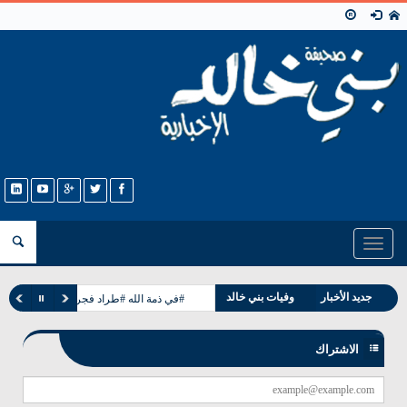
Toggle
navigation
جديد الأخبار
وفيات بني خالد
#في ذمة الله #طراد فجر طباخ الخالدي
مناسبات بني خالد
الاشتراك