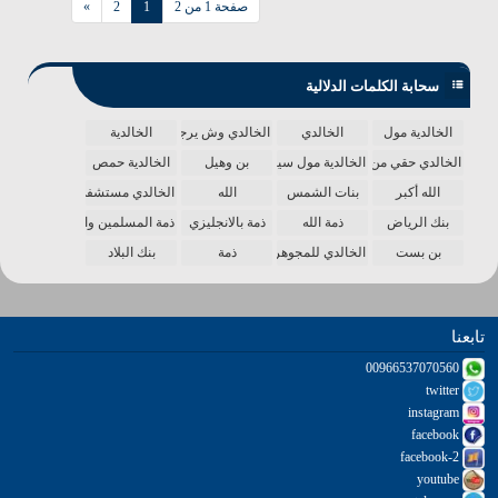
صفحة 1 من 2
1
2
»
سحابة الكلمات الدلالية
الخالدية مول
الخالدي
الخالدي وش يرجع
الخالدية
الخالدي حقي من الدنيا
الخالدية مول سينما
بن وهيل
الخالدية حمص
الله أكبر
بنات الشمس
الله
الخالدي مستشفى
بنك الرياض
ذمة الله
ذمة بالانجليزي
ذمة المسلمين واحدة
بن بست
الخالدي للمجوهرات
ذمة
بنك البلاد
تابعنا
00966537070560
twitter
instagram
facebook
facebook-2
youtube